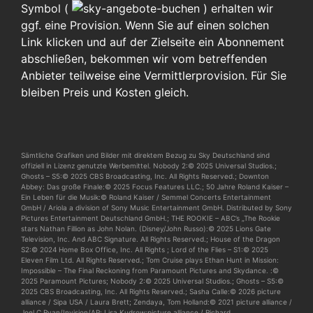
Symbol (
)
erhalten wir
ggf. eine Provision. Wenn Sie auf einen solchen
Link klicken und auf der Zielseite ein Abonnement
abschließen, bekommen wir vom betreffenden
Anbieter teilweise eine Vermittlerprovision. Für Sie
bleiben Preis und Kosten gleich.
Sämtliche Grafiken und Bilder mit direktem Bezug zu Sky Deutschland sind
offiziell in Lizenz genutzte Werbemittel. Nobody 2:© 2025 Universal Studios.;
Ghosts – S5:© 2025 CBS Broadcasting, Inc. All Rights Reserved.; Downton
Abbey: Das große Finale:© 2025 Focus Features LLC.; 50 Jahre Roland Kaiser –
Ein Leben für die Musik:© Roland Kaiser / Semmel Concerts Entertainment
GmbH / Ariola a division of Sony Music Entertainment GmbH. Distributed by Sony
Pictures Entertainment Deutschland GmbH.; THE ROOKIE – ABC’s „The Rookie
stars Nathan Fillion as John Nolan. (Disney/John Russo):© 2025 Lions Gate
Television, Inc. And ABC Signature. All Rights Reserved.; House of the Dragon
S2:© 2024 Home Box Office, Inc. All Rights ; Lord of the Flies – S1:© 2025
Eleven Film Ltd. All Rights Reserved.; Tom Cruise plays Ethan Hunt in Mission:
Impossible – The Final Reckoning from Paramount Pictures and Skydance. :©
2025 Paramount Pictures; Nobody 2:© 2025 Universal Studios.; Ghosts – S5:©
2025 CBS Broadcasting, Inc. All Rights Reserved.; Sasha Calle:© 2026 picture
alliance / Sipa USA / Laura Brett; Zendaya, Tom Holland:© 2021 picture alliance /
Joel C Ryan/Invision/AP; Lisa Kudrow:picture alliance / Richard