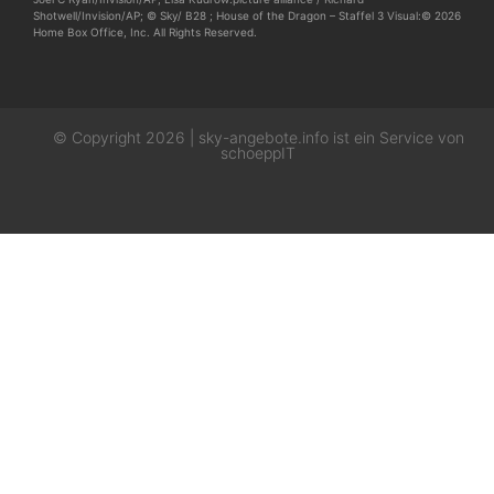
Shotwell/Invision/AP; © Sky/ B28 ; House of the Dragon – Staffel 3 Visual:© 2026
Home Box Office, Inc. All Rights Reserved.
© Copyright 2026 | sky-angebote.info ist ein Service von
schoeppIT