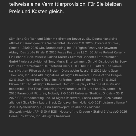
teilweise eine Vermittlerprovision. Für Sie bleiben
Preis und Kosten gleich.
Sämtliche Grafiken und Bilder mit direktem Bezug zu Sky Deutschland sind
offiziell in Lizenz genutzte Werbemittel. Nobody 2:© 2025 Universal Studios.;
Ghosts – S5:© 2025 CBS Broadcasting, Inc. All Rights Reserved.; Downton
Abbey: Das große Finale:© 2025 Focus Features LLC.; 50 Jahre Roland Kaiser –
Ein Leben für die Musik:© Roland Kaiser / Semmel Concerts Entertainment
GmbH / Ariola a division of Sony Music Entertainment GmbH. Distributed by Sony
Pictures Entertainment Deutschland GmbH.; THE ROOKIE – ABC’s „The Rookie
stars Nathan Fillion as John Nolan. (Disney/John Russo):© 2025 Lions Gate
Television, Inc. And ABC Signature. All Rights Reserved.; House of the Dragon
S2:© 2024 Home Box Office, Inc. All Rights ; Lord of the Flies – S1:© 2025
Eleven Film Ltd. All Rights Reserved.; Tom Cruise plays Ethan Hunt in Mission:
Impossible – The Final Reckoning from Paramount Pictures and Skydance. :©
2025 Paramount Pictures; Nobody 2:© 2025 Universal Studios.; Ghosts – S5:©
2025 CBS Broadcasting, Inc. All Rights Reserved.; Sasha Calle:© 2026 picture
alliance / Sipa USA / Laura Brett; Zendaya, Tom Holland:© 2021 picture alliance /
Joel C Ryan/Invision/AP; Lisa Kudrow:picture alliance / Richard
Shotwell/Invision/AP; © Sky/ B28 ; House of the Dragon – Staffel 3 Visual:© 2026
Home Box Office, Inc. All Rights Reserved.