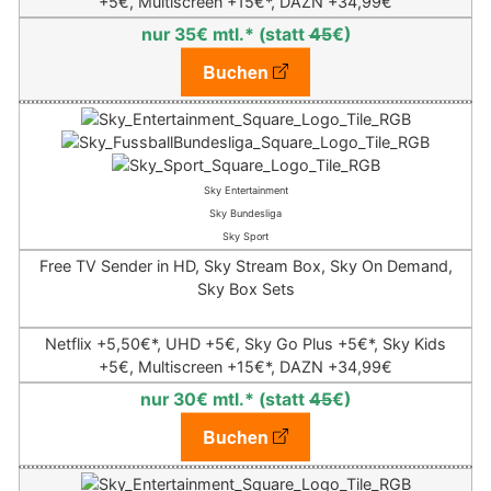
+5€, Multiscreen +15€*,
DAZN +34,99€
nur 35€ mtl.* (statt
45
€)
Buchen
Sky Entertainment
Sky Bundesliga
Sky Sport
Free TV Sender in HD, Sky Stream Box, Sky On Demand,
Sky Box Sets
Netflix +5,50€*,
UHD +5€, Sky Go Plus +5€*, Sky Kids
+5€, Multiscreen +15€*,
DAZN +34,99€
nur 30€ mtl.* (statt
45
€)
Buchen