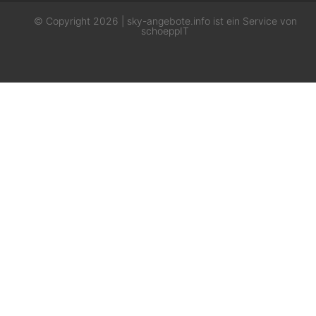
© Copyright 2026 | sky-angebote.info ist ein Service von
schoeppIT