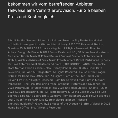
bekommen wir vom betreffenden Anbieter
teilweise eine Vermittlerprovision. Für Sie bleiben
Preis und Kosten gleich.
Sämtliche Grafiken und Bilder mit direktem Bezug zu Sky Deutschland sind
offiziell in Lizenz genutzte Werbemittel. Nobody 2:© 2025 Universal Studios.;
Ghosts – S5:© 2025 CBS Broadcasting, Inc. All Rights Reserved.; Downton
Abbey: Das große Finale:© 2025 Focus Features LLC.; 50 Jahre Roland Kaiser –
Ein Leben für die Musik:© Roland Kaiser / Semmel Concerts Entertainment
GmbH / Ariola a division of Sony Music Entertainment GmbH. Distributed by Sony
Pictures Entertainment Deutschland GmbH.; THE ROOKIE – ABC’s „The Rookie
stars Nathan Fillion as John Nolan. (Disney/John Russo):© 2025 Lions Gate
Television, Inc. And ABC Signature. All Rights Reserved.; House of the Dragon
S2:© 2024 Home Box Office, Inc. All Rights ; Lord of the Flies – S1:© 2025
Eleven Film Ltd. All Rights Reserved.; Tom Cruise plays Ethan Hunt in Mission:
Impossible – The Final Reckoning from Paramount Pictures and Skydance. :©
2025 Paramount Pictures; Nobody 2:© 2025 Universal Studios.; Ghosts – S5:©
2025 CBS Broadcasting, Inc. All Rights Reserved.; Sasha Calle:© 2026 picture
alliance / Sipa USA / Laura Brett; Zendaya, Tom Holland:© 2021 picture alliance /
Joel C Ryan/Invision/AP; Lisa Kudrow:picture alliance / Richard
Shotwell/Invision/AP; © Sky/ B28 ; House of the Dragon – Staffel 3 Visual:© 2026
Home Box Office, Inc. All Rights Reserved.