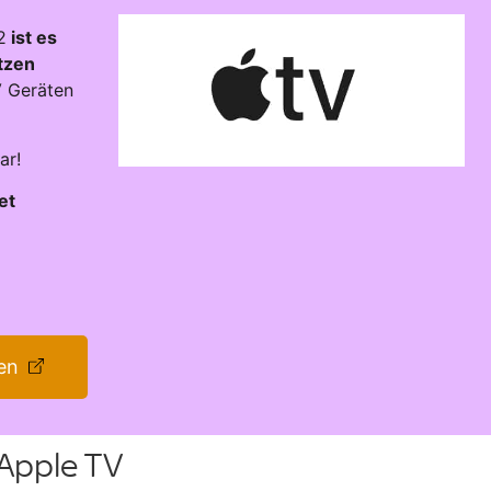
2
ist es
utzen
V Geräten
ar!
et
en
 Apple TV