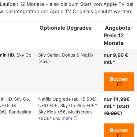
Laufzeit 12 Monate – also bis zum Start von Apple TV bei
. die Integration der Apple TV Originals genutzt werden:
Optionale Upgrades
Angebots-
Preis 12
Monate
r in HD
, Sky Go
Sky Serien, Dokus & Netflix
nur 9,99 €
(+5€)
mtl.*
Buchen
 in HD, Sky Go,
Netflix Upgrade (ab +5,50€),
nur 14,99€
NETFLIX
UHD +5€, Sky Go Plus +6€*,
mtl.* (statt
9€), Bundesliga-
Sky Kids +5€, Multiscreen
19,99
€)
+20€* und
mehr
Buchen