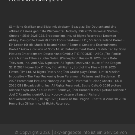
Sämtliche Grafiken und Bilder mit direktem Bezug zu Sky Deutschland sind
offiziell in Lizenz genutzte Werbemittel. Nobody 2:© 2025 Universal Studios.;
Ghosts – S5:© 2025 CBS Broadcasting, Inc. All Rights Reserved.; Downton
Abbey: Das große Finale:© 2025 Focus Features LLC.; 50 Jahre Roland Kaiser –
Ein Leben für die Musik:© Roland Kaiser / Semmel Concerts Entertainment
GmbH / Ariola a division of Sony Music Entertainment GmbH. Distributed by Sony
Pictures Entertainment Deutschland GmbH.; THE ROOKIE – ABC’s „The Rookie
stars Nathan Fillion as John Nolan. (Disney/John Russo):© 2025 Lions Gate
Television, Inc. And ABC Signature. All Rights Reserved.; House of the Dragon
S2:© 2024 Home Box Office, Inc. All Rights ; Lord of the Flies – S1:© 2025
Eleven Film Ltd. All Rights Reserved.; Tom Cruise plays Ethan Hunt in Mission:
Impossible – The Final Reckoning from Paramount Pictures and Skydance. :©
2025 Paramount Pictures; Nobody 2:© 2025 Universal Studios.; Ghosts – S5:©
2025 CBS Broadcasting, Inc. All Rights Reserved.; Sasha Calle:© 2026 picture
alliance / Sipa USA / Laura Brett; Zendaya, Tom Holland:© 2021 picture alliance /
Joel C Ryan/Invision/AP; Lisa Kudrow:picture alliance / Richard
Shotwell/Invision/AP; © Sky/ B28 ; House of the Dragon – Staffel 3 Visual:© 2026
Home Box Office, Inc. All Rights Reserved.
© Copyright 2026 | sky-angebote.info ist ein Service von