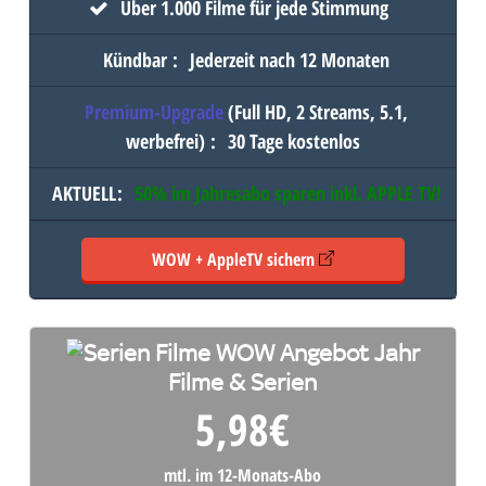
Über 1.000 Filme für jede Stimmung
Kündbar
:
Jederzeit nach 12 Monaten
Premium-Upgrade
(Full HD, 2 Streams, 5.1,
werbefrei)
:
30 Tage kostenlos
AKTUELL
:
50% im Jahresabo sparen inkl.
APPLE TV
!
WOW + AppleTV sichern
Filme & Serien
5,98
€
mtl. im 12-Monats-Abo