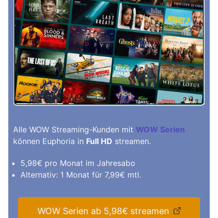
Alle WOW Streaming-Kunden mit
WOW Serien
können Euphoria in
Full HD
streamen.
5,98€ pro Monat im Jahresabo
Alternativ: 1 Monat für 7,99€ mtl.
WOW Serien ab 5,98€ streamen