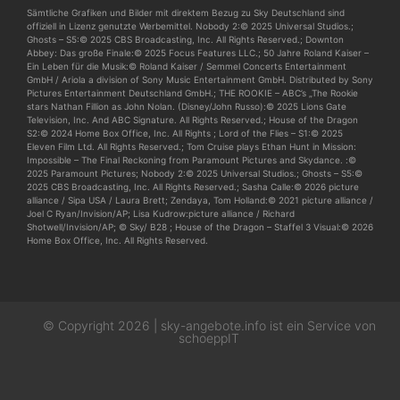
Sämtliche Grafiken und Bilder mit direktem Bezug zu Sky Deutschland sind
offiziell in Lizenz genutzte Werbemittel. Nobody 2:© 2025 Universal Studios.;
Ghosts – S5:© 2025 CBS Broadcasting, Inc. All Rights Reserved.; Downton
Abbey: Das große Finale:© 2025 Focus Features LLC.; 50 Jahre Roland Kaiser –
Ein Leben für die Musik:© Roland Kaiser / Semmel Concerts Entertainment
GmbH / Ariola a division of Sony Music Entertainment GmbH. Distributed by Sony
Pictures Entertainment Deutschland GmbH.; THE ROOKIE – ABC’s „The Rookie
stars Nathan Fillion as John Nolan. (Disney/John Russo):© 2025 Lions Gate
Television, Inc. And ABC Signature. All Rights Reserved.; House of the Dragon
S2:© 2024 Home Box Office, Inc. All Rights ; Lord of the Flies – S1:© 2025
Eleven Film Ltd. All Rights Reserved.; Tom Cruise plays Ethan Hunt in Mission:
Impossible – The Final Reckoning from Paramount Pictures and Skydance. :©
2025 Paramount Pictures; Nobody 2:© 2025 Universal Studios.; Ghosts – S5:©
2025 CBS Broadcasting, Inc. All Rights Reserved.; Sasha Calle:© 2026 picture
alliance / Sipa USA / Laura Brett; Zendaya, Tom Holland:© 2021 picture alliance /
Joel C Ryan/Invision/AP; Lisa Kudrow:picture alliance / Richard
Shotwell/Invision/AP; © Sky/ B28 ; House of the Dragon – Staffel 3 Visual:© 2026
Home Box Office, Inc. All Rights Reserved.
© Copyright 2026 | sky-angebote.info ist ein Service von
schoeppIT