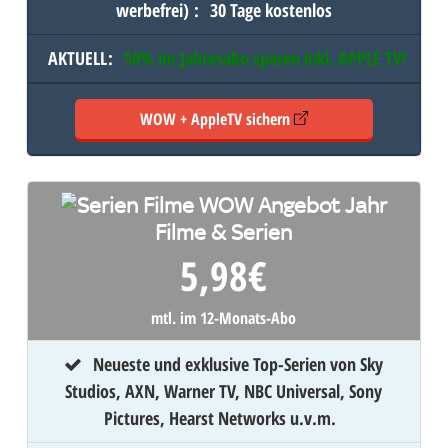
werbefrei)
:
30 Tage kostenlos
AKTUELL
:
50% im Jahresabo sparen inkl.
APPLE TV
!
WOW + AppleTV sichern
Filme & Serien
5,98
€
mtl. im 12-Monats-Abo
Neueste und exklusive Top-Serien von Sky
Studios, AXN, Warner TV, NBC Universal, Sony
Pictures, Hearst Networks u.v.m.