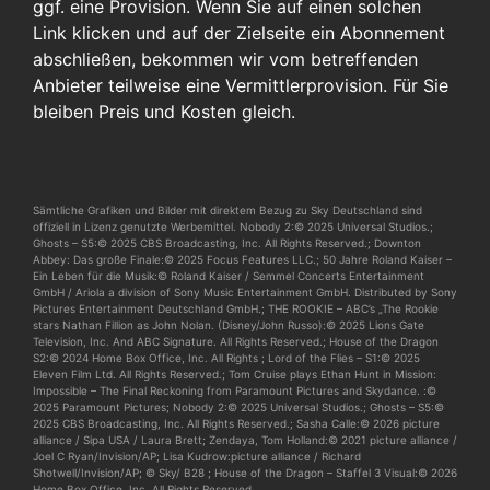
ggf. eine Provision. Wenn Sie auf einen solchen
Link klicken und auf der Zielseite ein Abonnement
abschließen, bekommen wir vom betreffenden
Anbieter teilweise eine Vermittlerprovision. Für Sie
bleiben Preis und Kosten gleich.
Sämtliche Grafiken und Bilder mit direktem Bezug zu Sky Deutschland sind
offiziell in Lizenz genutzte Werbemittel. Nobody 2:© 2025 Universal Studios.;
Ghosts – S5:© 2025 CBS Broadcasting, Inc. All Rights Reserved.; Downton
Abbey: Das große Finale:© 2025 Focus Features LLC.; 50 Jahre Roland Kaiser –
Ein Leben für die Musik:© Roland Kaiser / Semmel Concerts Entertainment
GmbH / Ariola a division of Sony Music Entertainment GmbH. Distributed by Sony
Pictures Entertainment Deutschland GmbH.; THE ROOKIE – ABC’s „The Rookie
stars Nathan Fillion as John Nolan. (Disney/John Russo):© 2025 Lions Gate
Television, Inc. And ABC Signature. All Rights Reserved.; House of the Dragon
S2:© 2024 Home Box Office, Inc. All Rights ; Lord of the Flies – S1:© 2025
Eleven Film Ltd. All Rights Reserved.; Tom Cruise plays Ethan Hunt in Mission:
Impossible – The Final Reckoning from Paramount Pictures and Skydance. :©
2025 Paramount Pictures; Nobody 2:© 2025 Universal Studios.; Ghosts – S5:©
2025 CBS Broadcasting, Inc. All Rights Reserved.; Sasha Calle:© 2026 picture
alliance / Sipa USA / Laura Brett; Zendaya, Tom Holland:© 2021 picture alliance /
Joel C Ryan/Invision/AP; Lisa Kudrow:picture alliance / Richard
Shotwell/Invision/AP; © Sky/ B28 ; House of the Dragon – Staffel 3 Visual:© 2026
Home Box Office, Inc. All Rights Reserved.