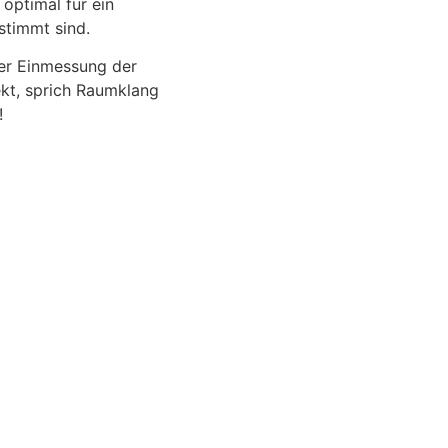
optimal für ein
timmt sind.
her Einmessung der
kt, sprich Raumklang
!