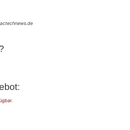
.mactechnews.de
?
ebot:
ügbar.