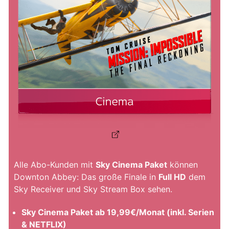
Alle Abo-Kunden mit
Sky Cinema Paket
können
Downton Abbey: Das große Finale in
Full HD
dem
Sky Receiver und Sky Stream Box sehen.
Sky Cinema Paket ab 19,99€/Monat (inkl. Serien
& NETFLIX)