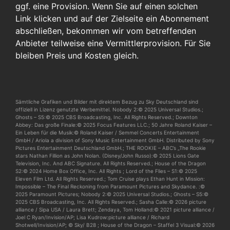
ggf. eine Provision. Wenn Sie auf einen solchen
Link klicken und auf der Zielseite ein Abonnement
abschließen, bekommen wir vom betreffenden
Anbieter teilweise eine Vermittlerprovision. Für Sie
bleiben Preis und Kosten gleich.
Sämtliche Grafiken und Bilder mit direktem Bezug zu Sky Deutschland sind
offiziell in Lizenz genutzte Werbemittel. Nobody 2:© 2025 Universal Studios.;
Ghosts – S5:© 2025 CBS Broadcasting, Inc. All Rights Reserved.; Downton
Abbey: Das große Finale:© 2025 Focus Features LLC.; 50 Jahre Roland Kaiser –
Ein Leben für die Musik:© Roland Kaiser / Semmel Concerts Entertainment
GmbH / Ariola a division of Sony Music Entertainment GmbH. Distributed by Sony
Pictures Entertainment Deutschland GmbH.; THE ROOKIE – ABC’s „The Rookie
stars Nathan Fillion as John Nolan. (Disney/John Russo):© 2025 Lions Gate
Television, Inc. And ABC Signature. All Rights Reserved.; House of the Dragon
S2:© 2024 Home Box Office, Inc. All Rights ; Lord of the Flies – S1:© 2025
Eleven Film Ltd. All Rights Reserved.; Tom Cruise plays Ethan Hunt in Mission:
Impossible – The Final Reckoning from Paramount Pictures and Skydance. :©
2025 Paramount Pictures; Nobody 2:© 2025 Universal Studios.; Ghosts – S5:©
2025 CBS Broadcasting, Inc. All Rights Reserved.; Sasha Calle:© 2026 picture
alliance / Sipa USA / Laura Brett; Zendaya, Tom Holland:© 2021 picture alliance /
Joel C Ryan/Invision/AP; Lisa Kudrow:picture alliance / Richard
Shotwell/Invision/AP; © Sky/ B28 ; House of the Dragon – Staffel 3 Visual:© 2026