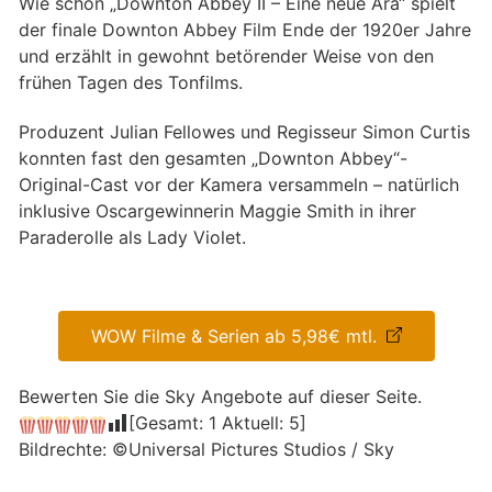
Wie schon „Downton Abbey II – Eine neue Ära“ spielt
der finale Downton Abbey Film Ende der 1920er Jahre
und erzählt in gewohnt betörender Weise von den
frühen Tagen des Tonfilms.
Produzent Julian Fellowes und Regisseur Simon Curtis
konnten fast den gesamten „Downton Abbey“-
Original-Cast vor der Kamera versammeln – natürlich
inklusive Oscargewinnerin Maggie Smith in ihrer
Paraderolle als Lady Violet.
WOW Filme & Serien ab 5,98€ mtl.
Bewerten Sie die Sky Angebote auf dieser Seite.
[Gesamt:
1
Aktuell:
5
]
Bildrechte: ©Universal Pictures Studios / Sky