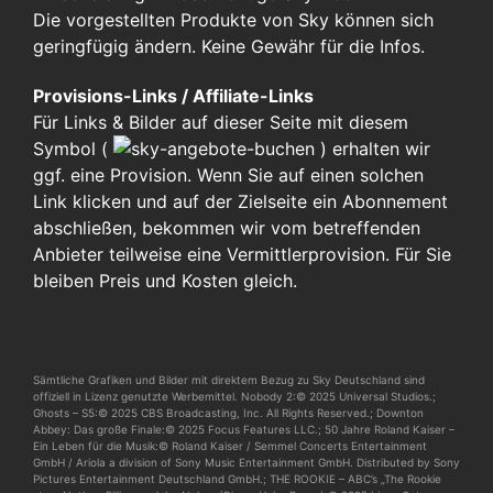
Die vorgestellten Produkte von Sky können sich
geringfügig ändern. Keine Gewähr für die Infos.
Provisions-Links / Affiliate-Links
Für Links & Bilder auf dieser Seite mit diesem
Symbol (
)
erhalten wir
ggf. eine Provision. Wenn Sie auf einen solchen
Link klicken und auf der Zielseite ein Abonnement
abschließen, bekommen wir vom betreffenden
Anbieter teilweise eine Vermittlerprovision. Für Sie
bleiben Preis und Kosten gleich.
Sämtliche Grafiken und Bilder mit direktem Bezug zu Sky Deutschland sind
offiziell in Lizenz genutzte Werbemittel. Nobody 2:© 2025 Universal Studios.;
Ghosts – S5:© 2025 CBS Broadcasting, Inc. All Rights Reserved.; Downton
Abbey: Das große Finale:© 2025 Focus Features LLC.; 50 Jahre Roland Kaiser –
Ein Leben für die Musik:© Roland Kaiser / Semmel Concerts Entertainment
GmbH / Ariola a division of Sony Music Entertainment GmbH. Distributed by Sony
Pictures Entertainment Deutschland GmbH.; THE ROOKIE – ABC’s „The Rookie