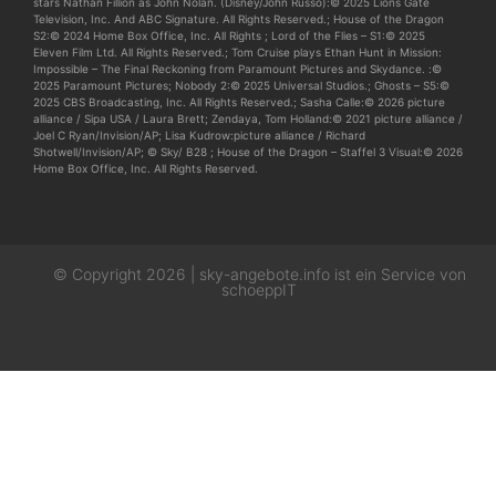
stars Nathan Fillion as John Nolan. (Disney/John Russo):© 2025 Lions Gate
Television, Inc. And ABC Signature. All Rights Reserved.; House of the Dragon
S2:© 2024 Home Box Office, Inc. All Rights ; Lord of the Flies – S1:© 2025
Eleven Film Ltd. All Rights Reserved.; Tom Cruise plays Ethan Hunt in Mission:
Impossible – The Final Reckoning from Paramount Pictures and Skydance. :©
2025 Paramount Pictures; Nobody 2:© 2025 Universal Studios.; Ghosts – S5:©
2025 CBS Broadcasting, Inc. All Rights Reserved.; Sasha Calle:© 2026 picture
alliance / Sipa USA / Laura Brett; Zendaya, Tom Holland:© 2021 picture alliance /
Joel C Ryan/Invision/AP; Lisa Kudrow:picture alliance / Richard
Shotwell/Invision/AP; © Sky/ B28 ; House of the Dragon – Staffel 3 Visual:© 2026
Home Box Office, Inc. All Rights Reserved.
© Copyright 2026 | sky-angebote.info ist ein Service von
schoeppIT