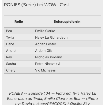
PONIES (Serie) bei WOW - Cast
Rolle
Schauspieler/in
Bea
Emilia Clarke
Twila
Haley Lu Richardson
Dane
Adrian Lester
Andrei
Artjom Gilz
Ray
Nicholas Podany
Sasha
Petro Ninovskyi
Cheryl
Vic Michaelis
PONIES -- Episode 104 -- Pictured: (l-r) Haley Lu
Richardson as Twila, Emilia Clarke as Bea -- (Photo
by: David Lukacs/PEACOCK) / Quelle: Sky