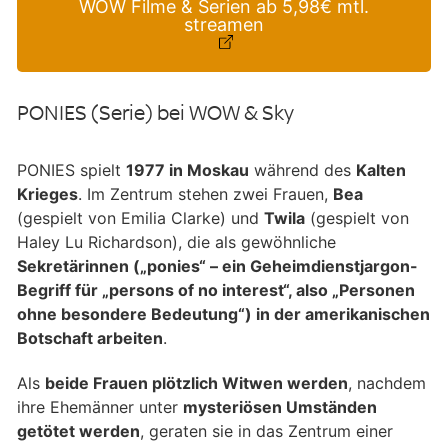
WOW Filme & Serien ab 5,98€ mtl.
streamen
PONIES (Serie) bei WOW & Sky
PONIES spielt
1977 in Moskau
während des
Kalten
Krieges
. Im Zentrum stehen zwei Frauen,
Bea
(gespielt von Emilia Clarke) und
Twila
(gespielt von
Haley Lu Richardson), die als gewöhnliche
Sekretärinnen („ponies“ – ein Geheimdienstjargon-
Begriff für „persons of no interest“, also „Personen
ohne besondere Bedeutung“) in der amerikanischen
Botschaft arbeiten
.
Als
beide Frauen plötzlich Witwen werden
, nachdem
ihre Ehemänner unter
mysteriösen Umständen
getötet werden
, geraten sie in das Zentrum einer