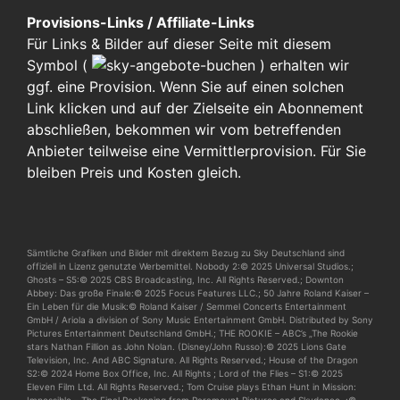
Provisions-Links / Affiliate-Links
Für Links & Bilder auf dieser Seite mit diesem
Symbol (
)
erhalten wir
ggf. eine Provision. Wenn Sie auf einen solchen
Link klicken und auf der Zielseite ein Abonnement
abschließen, bekommen wir vom betreffenden
Anbieter teilweise eine Vermittlerprovision. Für Sie
bleiben Preis und Kosten gleich.
Sämtliche Grafiken und Bilder mit direktem Bezug zu Sky Deutschland sind
offiziell in Lizenz genutzte Werbemittel. Nobody 2:© 2025 Universal Studios.;
Ghosts – S5:© 2025 CBS Broadcasting, Inc. All Rights Reserved.; Downton
Abbey: Das große Finale:© 2025 Focus Features LLC.; 50 Jahre Roland Kaiser –
Ein Leben für die Musik:© Roland Kaiser / Semmel Concerts Entertainment
GmbH / Ariola a division of Sony Music Entertainment GmbH. Distributed by Sony
Pictures Entertainment Deutschland GmbH.; THE ROOKIE – ABC’s „The Rookie
stars Nathan Fillion as John Nolan. (Disney/John Russo):© 2025 Lions Gate
Television, Inc. And ABC Signature. All Rights Reserved.; House of the Dragon
S2:© 2024 Home Box Office, Inc. All Rights ; Lord of the Flies – S1:© 2025
Eleven Film Ltd. All Rights Reserved.; Tom Cruise plays Ethan Hunt in Mission:
Impossible – The Final Reckoning from Paramount Pictures and Skydance. :©