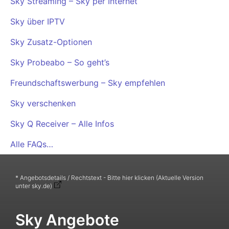
Sky Streaming – Sky per Internet
Sky über IPTV
Sky Zusatz-Optionen
Sky Probeabo – So geht’s
Freundschaftswerbung – Sky empfehlen
Sky verschenken
Sky Q Receiver – Alle Infos
Alle FAQs…
* Angebotsdetails / Rechtstext - Bitte hier klicken (Aktuelle Version
unter sky.de)
Sky Angebote