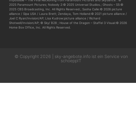
2025 Paramount Pictures; Nobody 2:© 2025 Universal Studios.; Ghosts – S5:©
2025 CBS Broadcasting, Inc. All Rights Reserved.; Sasha Calle:© 2026 picture
alliance / Sipa USA / Laura Brett; Zendaya, Tom Holland:© 2021 picture alliance /
Joel C Ryan/Invision/AP; Lisa Kudrow:picture alliance / Richard
Shotwell/Invision/AP; © Sky/ B28 ; House of the Dragon – Staffel 3 Visual:© 2026
Home Box Office, Inc. All Rights Reserved.
© Copyright 2026 | sky-angebote.info ist ein Service von
schoeppIT