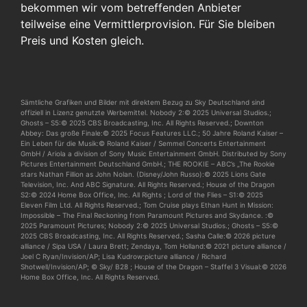
bekommen wir vom betreffenden Anbieter
teilweise eine Vermittlerprovision. Für Sie bleiben
Preis und Kosten gleich.
Sämtliche Grafiken und Bilder mit direktem Bezug zu Sky Deutschland sind
offiziell in Lizenz genutzte Werbemittel. Nobody 2:© 2025 Universal Studios.;
Ghosts – S5:© 2025 CBS Broadcasting, Inc. All Rights Reserved.; Downton
Abbey: Das große Finale:© 2025 Focus Features LLC.; 50 Jahre Roland Kaiser –
Ein Leben für die Musik:© Roland Kaiser / Semmel Concerts Entertainment
GmbH / Ariola a division of Sony Music Entertainment GmbH. Distributed by Sony
Pictures Entertainment Deutschland GmbH.; THE ROOKIE – ABC’s „The Rookie
stars Nathan Fillion as John Nolan. (Disney/John Russo):© 2025 Lions Gate
Television, Inc. And ABC Signature. All Rights Reserved.; House of the Dragon
S2:© 2024 Home Box Office, Inc. All Rights ; Lord of the Flies – S1:© 2025
Eleven Film Ltd. All Rights Reserved.; Tom Cruise plays Ethan Hunt in Mission:
Impossible – The Final Reckoning from Paramount Pictures and Skydance. :©
2025 Paramount Pictures; Nobody 2:© 2025 Universal Studios.; Ghosts – S5:©
2025 CBS Broadcasting, Inc. All Rights Reserved.; Sasha Calle:© 2026 picture
alliance / Sipa USA / Laura Brett; Zendaya, Tom Holland:© 2021 picture alliance /
Joel C Ryan/Invision/AP; Lisa Kudrow:picture alliance / Richard
Shotwell/Invision/AP; © Sky/ B28 ; House of the Dragon – Staffel 3 Visual:© 2026
Home Box Office, Inc. All Rights Reserved.