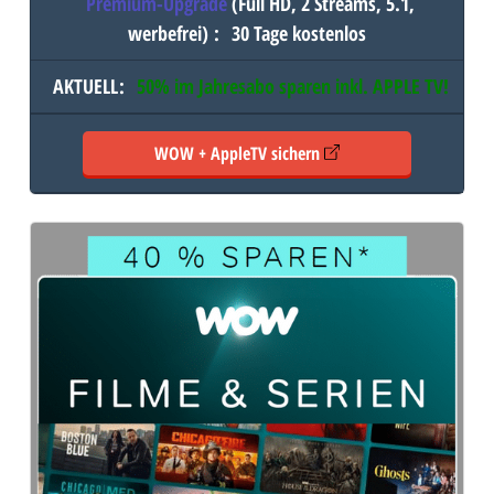
Premium-Upgrade
(Full HD, 2 Streams, 5.1,
werbefrei)
:
30 Tage kostenlos
AKTUELL
:
50% im Jahresabo sparen inkl.
APPLE TV
!
WOW + AppleTV sichern