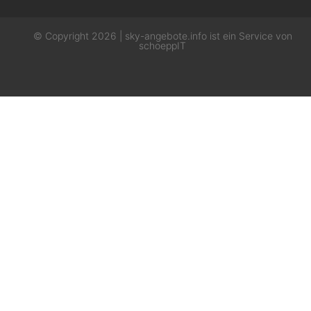
© Copyright 2026 | sky-angebote.info ist ein Service von
schoeppIT