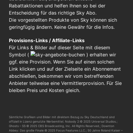
Rabattaktionen und helfen Ihnen so bei der
Entscheidung für das richtige Sky Abo.
Die vorgestellten Produkte von Sky können sich
geringfügig ändern. Keine Gewähr für die Infos.
Provisions-Links / Affiliate-Links
Für Links & Bilder auf dieser Seite mit diesem
Symbol (
)
erhalten wir
ggf. eine Provision. Wenn Sie auf einen solchen
Link klicken und auf der Zielseite ein Abonnement
abschließen, bekommen wir vom betreffenden
Anbieter teilweise eine Vermittlerprovision. Für Sie
bleiben Preis und Kosten gleich.
Sämtliche Grafiken und Bilder mit direktem Bezug zu Sky Deutschland sind
offiziell in Lizenz genutzte Werbemittel. Nobody 2:© 2025 Universal Studios.;
Ghosts – S5:© 2025 CBS Broadcasting, Inc. All Rights Reserved.; Downton
Abbey: Das große Finale:© 2025 Focus Features LLC.; 50 Jahre Roland Kaiser –