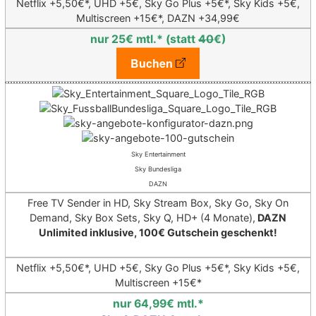
Netflix +5,50€*,
UHD +5€, Sky Go Plus +5€*, Sky Kids +5€,
Multiscreen +15€*,
DAZN +34,99€
nur 25€ mtl.* (statt
40
€)
Buchen
Sky Entertainment
Sky Bundesliga
DAZN
Free TV Sender in HD, Sky Stream Box, Sky Go, Sky On
Demand, Sky Box Sets, Sky Q, HD+ (4 Monate),
DAZN
Unlimited inklusive, 100€ Gutschein geschenkt!
Netflix +5,50€*,
UHD +5€, Sky Go Plus +5€*, Sky Kids +5€,
Multiscreen +15€*
nur 64,99€ mtl.*