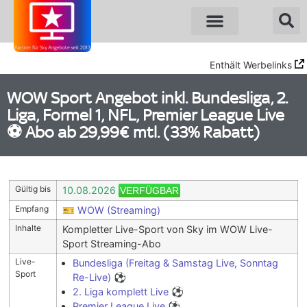
Sky Angebote
WOW Angebote
Enthält Werbelinks
WOW Sport Angebot inkl. Bundesliga, 2.
Liga, Formel 1, NFL, Premier League Live
⚽️ Abo ab 29,99€ mtl. (33% Rabatt)
Gültig bis
10.08.2026
VERFÜGBAR
Empfang
🎫
WOW (Streaming)
Inhalte
Kompletter Live-Sport von Sky im WOW Live-
Sport Streaming-Abo
Live-
Bundesliga (Freitag & Samstag Live, Sonntag
Sport
Re-Live)
⚽
2. Liga komplett Live
⚽
Premier League Live
⚽