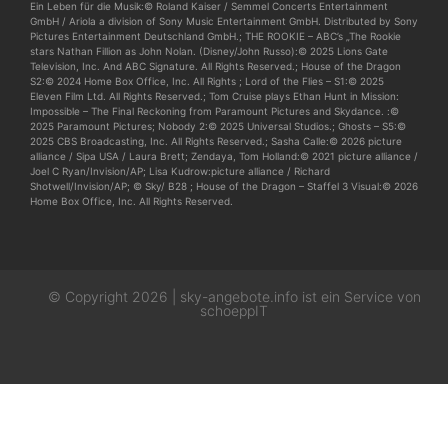
Ein Leben für die Musik:© Roland Kaiser / Semmel Concerts Entertainment
GmbH / Ariola a division of Sony Music Entertainment GmbH. Distributed by Sony
Pictures Entertainment Deutschland GmbH.; THE ROOKIE – ABC’s „The Rookie
stars Nathan Fillion as John Nolan. (Disney/John Russo):© 2025 Lions Gate
Television, Inc. And ABC Signature. All Rights Reserved.; House of the Dragon
S2:© 2024 Home Box Office, Inc. All Rights ; Lord of the Flies – S1:© 2025
Eleven Film Ltd. All Rights Reserved.; Tom Cruise plays Ethan Hunt in Mission:
Impossible – The Final Reckoning from Paramount Pictures and Skydance. :©
2025 Paramount Pictures; Nobody 2:© 2025 Universal Studios.; Ghosts – S5:©
2025 CBS Broadcasting, Inc. All Rights Reserved.; Sasha Calle:© 2026 picture
alliance / Sipa USA / Laura Brett; Zendaya, Tom Holland:© 2021 picture alliance /
Joel C Ryan/Invision/AP; Lisa Kudrow:picture alliance / Richard
Shotwell/Invision/AP; © Sky/ B28 ; House of the Dragon – Staffel 3 Visual:© 2026
Home Box Office, Inc. All Rights Reserved.
© Copyright 2026 | sky-angebote.info ist ein Service von
schoeppIT