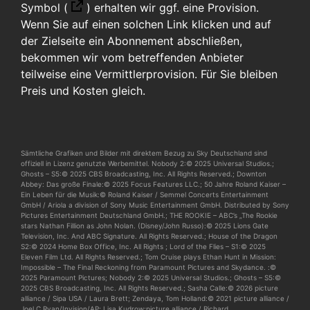
Symbol (
)
erhalten wir ggf. eine Provision.
Wenn Sie auf einen solchen Link klicken und auf
der Zielseite ein Abonnement abschließen,
bekommen wir vom betreffenden Anbieter
teilweise eine Vermittlerprovision. Für Sie bleiben
Preis und Kosten gleich.
Sämtliche Grafiken und Bilder mit direktem Bezug zu Sky Deutschland sind
offiziell in Lizenz genutzte Werbemittel. Nobody 2:© 2025 Universal Studios.;
Ghosts – S5:© 2025 CBS Broadcasting, Inc. All Rights Reserved.; Downton
Abbey: Das große Finale:© 2025 Focus Features LLC.; 50 Jahre Roland Kaiser –
Ein Leben für die Musik:© Roland Kaiser / Semmel Concerts Entertainment
GmbH / Ariola a division of Sony Music Entertainment GmbH. Distributed by Sony
Pictures Entertainment Deutschland GmbH.; THE ROOKIE – ABC’s „The Rookie
stars Nathan Fillion as John Nolan. (Disney/John Russo):© 2025 Lions Gate
Television, Inc. And ABC Signature. All Rights Reserved.; House of the Dragon
S2:© 2024 Home Box Office, Inc. All Rights ; Lord of the Flies – S1:© 2025
Eleven Film Ltd. All Rights Reserved.; Tom Cruise plays Ethan Hunt in Mission:
Impossible – The Final Reckoning from Paramount Pictures and Skydance. :©
2025 Paramount Pictures; Nobody 2:© 2025 Universal Studios.; Ghosts – S5:©
2025 CBS Broadcasting, Inc. All Rights Reserved.; Sasha Calle:© 2026 picture
alliance / Sipa USA / Laura Brett; Zendaya, Tom Holland:© 2021 picture alliance /
Joel C Ryan/Invision/AP; Lisa Kudrow:picture alliance / Richard