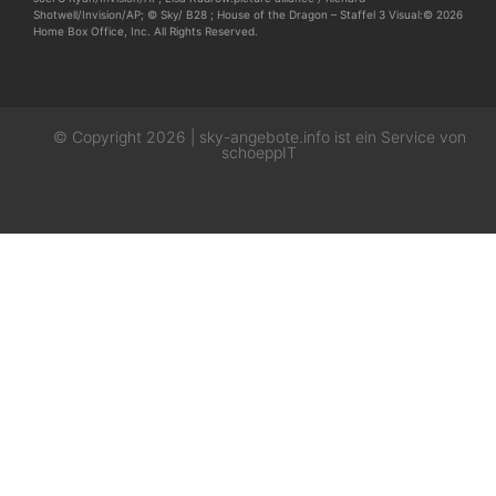
Shotwell/Invision/AP; © Sky/ B28 ; House of the Dragon – Staffel 3 Visual:© 2026
Home Box Office, Inc. All Rights Reserved.
© Copyright 2026 | sky-angebote.info ist ein Service von
schoeppIT