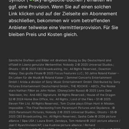
ggf. eine Provision. Wenn Sie auf einen solchen
Link klicken und auf der Zielseite ein Abonnement
abschließen, bekommen wir vom betreffenden
Anbieter teilweise eine Vermittlerprovision. Für Sie
bleiben Preis und Kosten gleich.
Sämtliche Grafiken und Bilder mit direktem Bezug zu Sky Deutschland sind
offiziell in Lizenz genutzte Werbemittel. Nobody 2:© 2025 Universal Studios.;
Ghosts – S5:© 2025 CBS Broadcasting, Inc. All Rights Reserved.; Downton
Abbey: Das große Finale:© 2025 Focus Features LLC.; 50 Jahre Roland Kaiser –
Ein Leben für die Musik:© Roland Kaiser / Semmel Concerts Entertainment
GmbH / Ariola a division of Sony Music Entertainment GmbH. Distributed by Sony
Pictures Entertainment Deutschland GmbH.; THE ROOKIE – ABC’s „The Rookie
stars Nathan Fillion as John Nolan. (Disney/John Russo):© 2025 Lions Gate
Television, Inc. And ABC Signature. All Rights Reserved.; House of the Dragon
S2:© 2024 Home Box Office, Inc. All Rights ; Lord of the Flies – S1:© 2025
Eleven Film Ltd. All Rights Reserved.; Tom Cruise plays Ethan Hunt in Mission:
Impossible – The Final Reckoning from Paramount Pictures and Skydance. :©
2025 Paramount Pictures; Nobody 2:© 2025 Universal Studios.; Ghosts – S5:©
2025 CBS Broadcasting, Inc. All Rights Reserved.; Sasha Calle:© 2026 picture
alliance / Sipa USA / Laura Brett; Zendaya, Tom Holland:© 2021 picture alliance /
Joel C Ryan/Invision/AP; Lisa Kudrow:picture alliance / Richard