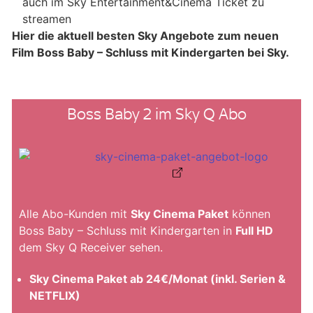
auch im Sky Entertainment&Cinema Ticket zu
streamen
Hier die aktuell besten Sky Angebote zum neuen
Film Boss Baby – Schluss mit Kindergarten bei Sky.
Boss Baby 2 im Sky Q Abo
Alle Abo-Kunden mit
Sky Cinema Paket
können
Boss Baby – Schluss mit Kindergarten in
Full HD
dem Sky Q Receiver sehen.
Sky Cinema Paket ab 24€/Monat (inkl. Serien &
NETFLIX)