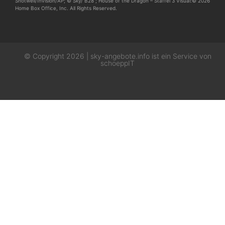
Shotwell/Invision/AP; © Sky/ B28 ; House of the Dragon – Staffel 3 Visual:© 2026
Home Box Office, Inc. All Rights Reserved.
© Copyright 2026 | sky-angebote.info ist ein Service von
schoeppIT