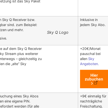
etzung ist das Sky Paket
n Sky Q Receiver bzw.
Inklusive in
bar sind. zum Beispiel:
jedem Sky Abo.
tzen und mehr.
Sky Q Logo
sive.
alte auf dem Sky Q Receiver
+20€/Monat
Sky Stream plus weiterer
pauschal bei
terwegs – gleichzeitig zu
allen
Sky
en die „alte“ Sky
Angeboten.
Hier
zubuchen
>
Buchung eines Sky Abos
+9€ einmalig für
ten eine eigene PIN.
nachträgliche
efordert werden (für alle
Freischaltung.