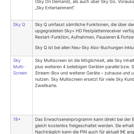
(Sky On Demand), als auch über Sky Go. Vorauss
„Sky Entertainment“.
Sky Q
Sky Q umfasst sämtliche Funktionen, die über de
upgegradeten Sky+ HD Festplattenreceiver verfüg
Restart-Funktion, Aufnahmen, Pausieren & Fortse
Sky Q ist bei allen Neu-Sky Abo-Buchungen inklu
Sky
Sky Multiscreen ist die Möglichkeit, alle Sky Inh
Multi-
plus weiteren 4 beliebigen Geräten parallel bzw. 
Screen
Stream-Box und weiterer Geräte – zuhause und un
nutzen. Sky Multiscreen ersetzt für viele Sky Kund
Zweitkarte.
18+
Das Erwachsenenprogramm kann direkt bei der 
gleich kostenlos freigeschaltet werden. Sie erhal
Nachträglich kann die PIN auch für aktuell 9€ ang