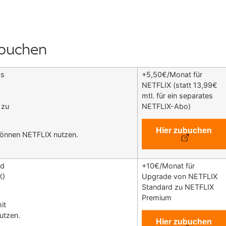
ubuchen
as
+5,50€/Monat für
NETFLIX (statt 13,99€
mtl. für ein separates
 zu
NETFLIX-Abo)
Hier zubuchen
 können NETFLIX nutzen.
rd
+10€/Monat für
K)
Upgrade von NETFLIX
Standard zu NETFLIX
Premium
it
utzen.
Hier zubuchen