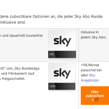
hiedene zubuchbare Optionen an, die jeder Sky Abo Kunde
nklusive sind.
Inklusive in
 und dauerhaft kostenfrei
jedem Sky Abo.
+5€/Monat
UHD“ und „Sky Bundesliga
pauschal bei
 und Filmbereich (auf
allen
Sky
freigeschaltet.
Angeboten.
Hier
zubuchen
>