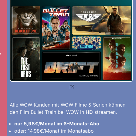
y
Alle WOW Kunden mit WOW Filme & Serien können
den Film Bullet Train bei WOW in
HD
streamen.
nur 5,98€/Monat im 6-Monats-Abo
oder: 14,98€/Monat im Monatsabo