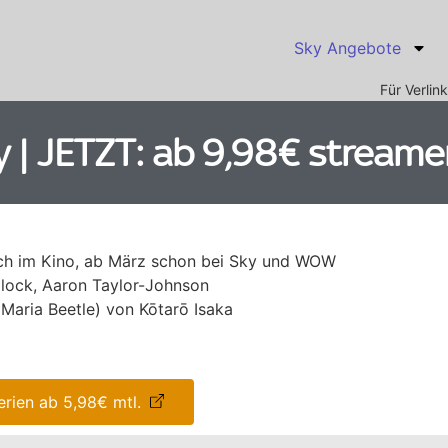
Sky Angebote
Für Verli
y | JETZT: ab 9,98€ stream
noch im Kino, ab März schon bei Sky und WOW
ullock, Aaron Taylor-Johnson
(Maria Beetle) von Kōtarō Isaka
rien ab 5,98€ mtl.