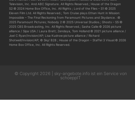
Television, Inc. And ABC Signature. All Rights Reserved.; House of the Dragon
S2:© 2024 Home Box Office, Inc. All Rights ; Lord of the Flies – S1:© 2025
Eleven Film Ltd. All Rights Reserved.; Tom Cruise plays Ethan Hunt in Mission:
Impossible – The Final Reckoning from Paramount Pictures and Skydance. :©
2025 Paramount Pictures; Nobody 2:© 2025 Universal Studios.; Ghosts – S5:©
2025 CBS Broadcasting, Inc. All Rights Reserved.; Sasha Calle:© 2026 picture
alliance / Sipa USA / Laura Brett; Zendaya, Tom Holland:© 2021 picture alliance /
Joel C Ryan/Invision/AP; Lisa Kudrow:picture alliance / Richard
Shotwell/Invision/AP; © Sky/ B28 ; House of the Dragon – Staffel 3 Visual:© 2026
Home Box Office, Inc. All Rights Reserved.
© Copyright 2026 | sky-angebote.info ist ein Service von
schoeppIT