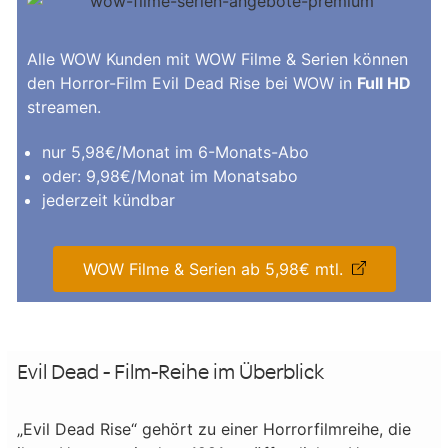
Alle WOW Kunden mit WOW Filme & Serien können
den Horror-Film Evil Dead Rise bei WOW in
Full HD
streamen.
nur 5,98€/Monat im 6-Monats-Abo
oder: 9,98€/Monat im Monatsabo
jederzeit kündbar
WOW Filme & Serien ab 5,98€ mtl.
Evil Dead - Film-Reihe im Überblick
„Evil Dead Rise“ gehört zu einer Horrorfilmreihe, die