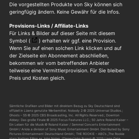
Die vorgestellten Produkte von Sky können sich
geringfügig ändern. Keine Gewähr für die Infos.
Provisions-Links / Affiliate-Links
Für Links & Bilder auf dieser Seite mit diesem
Symbol (
)
erhalten wir ggf. eine Provision.
Wenn Sie auf einen solchen Link klicken und auf
der Zielseite ein Abonnement abschließen,
bekommen wir vom betreffenden Anbieter
teilweise eine Vermittlerprovision. Für Sie bleiben
Preis und Kosten gleich.
Sämtliche Grafiken und Bilder mit direktem Bezug zu Sky Deutschland sind
offiziell in Lizenz genutzte Werbemittel. Nobody 2:© 2025 Universal Studios.;
Ghosts – S5:© 2025 CBS Broadcasting, Inc. All Rights Reserved.; Downton
Abbey: Das große Finale:© 2025 Focus Features LLC.; 50 Jahre Roland Kaiser –
Ein Leben für die Musik:© Roland Kaiser / Semmel Concerts Entertainment
GmbH / Ariola a division of Sony Music Entertainment GmbH. Distributed by Sony
Pictures Entertainment Deutschland GmbH.; THE ROOKIE – ABC’s „The Rookie
stars Nathan Fillion as John Nolan. (Disney/John Russo):© 2025 Lions Gate