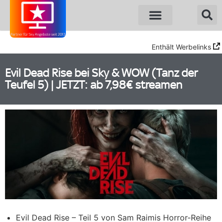
Sky Angebote
WOW Angebote
Enthält Werbelinks
Evil Dead Rise bei Sky & WOW (Tanz der
Teufel 5) | JETZT: ab 7,98€ streamen
Evil Dead Rise – Teil 5 von Sam Raimis Horror-Reihe