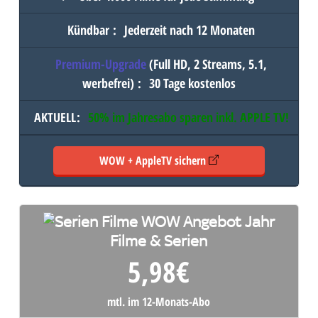
Kündbar
:
Jederzeit nach 12 Monaten
Premium-Upgrade
(Full HD, 2 Streams, 5.1,
werbefrei)
:
30 Tage kostenlos
AKTUELL
:
50% im Jahresabo sparen inkl.
APPLE TV
!
WOW + AppleTV sichern
Filme & Serien
5,98
€
mtl. im 12-Monats-Abo