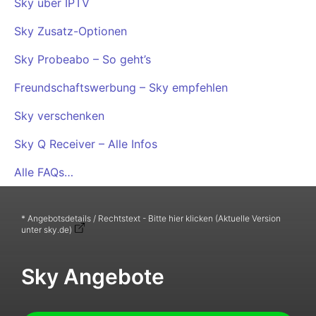
Sky über IPTV
Sky Zusatz-Optionen
Sky Probeabo – So geht’s
Freundschaftswerbung – Sky empfehlen
Sky verschenken
Sky Q Receiver – Alle Infos
Alle FAQs…
* Angebotsdetails / Rechtstext - Bitte hier klicken (Aktuelle Version
unter sky.de)
Sky Angebote