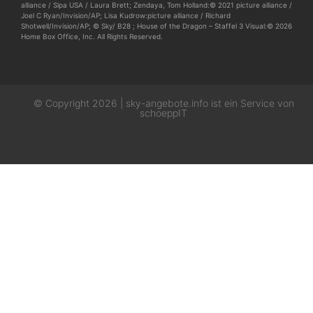
alliance / Sipa USA / Laura Brett; Zendaya, Tom Holland:© 2021 picture alliance /
Joel C Ryan/Invision/AP; Lisa Kudrow:picture alliance / Richard
Shotwell/Invision/AP; © Sky/ B28 ; House of the Dragon – Staffel 3 Visual:© 2026
Home Box Office, Inc. All Rights Reserved.
© Copyright 2026 | sky-angebote.info ist ein Service von
schoeppIT