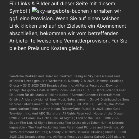
Für Links & Bilder auf dieser Seite mit diesem
Symbol (
)
erhalten wir
ggf. eine Provision. Wenn Sie auf einen solchen
Link klicken und auf der Zielseite ein Abonnement
abschließen, bekommen wir vom betreffenden
Anbieter teilweise eine Vermittlerprovision. Für Sie
bleiben Preis und Kosten gleich.
Sämtliche Grafiken und Bilder mit direktem Bezug zu Sky Deutschland sind
offiziell in Lizenz genutzte Werbemittel. Nobody 2:© 2025 Universal Studios.;
Ghosts – S5:© 2025 CBS Broadcasting, Inc. All Rights Reserved.; Downton
Abbey: Das große Finale:© 2025 Focus Features LLC.; 50 Jahre Roland Kaiser –
Ein Leben für die Musik:© Roland Kaiser / Semmel Concerts Entertainment
GmbH / Ariola a division of Sony Music Entertainment GmbH. Distributed by Sony
Pictures Entertainment Deutschland GmbH.; THE ROOKIE – ABC’s „The Rookie
stars Nathan Fillion as John Nolan. (Disney/John Russo):© 2025 Lions Gate
Television, Inc. And ABC Signature. All Rights Reserved.; House of the Dragon
S2:© 2024 Home Box Office, Inc. All Rights ; Lord of the Flies – S1:© 2025
Eleven Film Ltd. All Rights Reserved.; Tom Cruise plays Ethan Hunt in Mission:
Impossible – The Final Reckoning from Paramount Pictures and Skydance. :©
2025 Paramount Pictures; Nobody 2:© 2025 Universal Studios.; Ghosts – S5:©
2025 CBS Broadcasting, Inc. All Rights Reserved.; Sasha Calle:© 2026 picture