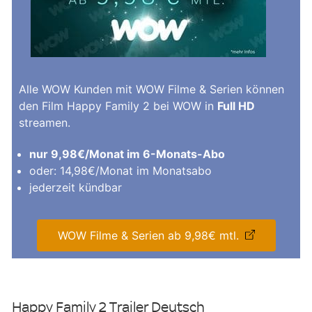
Alle WOW Kunden mit WOW Filme & Serien können
den Film Happy Family 2 bei WOW in
Full HD
streamen.
nur 9,98€/Monat im 6-Monats-Abo
oder: 14,98€/Monat im Monatsabo
jederzeit kündbar
WOW Filme & Serien ab 9,98€ mtl.
Happy Family 2 Trailer Deutsch