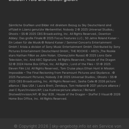
Sämtliche Grafiken und Bilder mit direktem Bezug zu Sky Deutschland sind
offiziell in Lizenz genutzte Werbemittel. Nobody 2:© 2025 Universal Studios.;
Ghosts – S5:© 2025 CBS Broadcasting, Inc. All Rights Reserved.; Downton
Abbey: Das große Finale:© 2025 Focus Features LLC.; 50 Jahre Roland Kaiser –
Ein Leben für die Musik:© Roland Kaiser / Semmel Concerts Entertainment
GmbH / Ariola a division of Sony Music Entertainment GmbH. Distributed by Sony
Pictures Entertainment Deutschland GmbH.; THE ROOKIE – ABC’s „The Rookie
stars Nathan Fillion as John Nolan. (Disney/John Russo):© 2025 Lions Gate
Television, Inc. And ABC Signature. All Rights Reserved.; House of the Dragon
S2:© 2024 Home Box Office, Inc. All Rights ; Lord of the Flies – S1:© 2025
Eleven Film Ltd. All Rights Reserved.; Tom Cruise plays Ethan Hunt in Mission:
Impossible – The Final Reckoning from Paramount Pictures and Skydance. :©
2025 Paramount Pictures; Nobody 2:© 2025 Universal Studios.; Ghosts – S5:©
2025 CBS Broadcasting, Inc. All Rights Reserved.; Sasha Calle:© 2026 picture
alliance / Sipa USA / Laura Brett; Zendaya, Tom Holland:© 2021 picture alliance /
Joel C Ryan/Invision/AP; Lisa Kudrow:picture alliance / Richard
Shotwell/Invision/AP; © Sky/ B28 ; House of the Dragon – Staffel 3 Visual:© 2026
Home Box Office, Inc. All Rights Reserved.
© Copyright 2026 | sky-angebote.info ist ein Service von