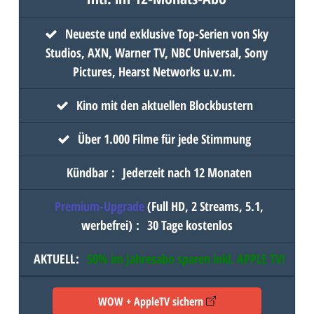
Neueste und exklusive Top-Serien von Sky
Studios, AXN, Warner TV, NBC Universal, Sony
Pictures, Hearst Networks u.v.m.
Kino mit den aktuellen Blockbustern
Über 1.000 Filme für jede Stimmung
Kündbar
:
Jederzeit nach 12 Monaten
Premium-Upgrade
(Full HD, 2 Streams, 5.1,
werbefrei)
:
30 Tage kostenlos
AKTUELL
:
50% im Jahresabo sparen inkl.
APPLE TV
!
WOW + AppleTV sichern