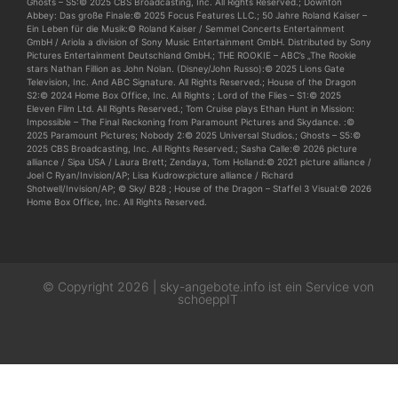
Ghosts – S5:© 2025 CBS Broadcasting, Inc. All Rights Reserved.; Downton
Abbey: Das große Finale:© 2025 Focus Features LLC.; 50 Jahre Roland Kaiser –
Ein Leben für die Musik:© Roland Kaiser / Semmel Concerts Entertainment
GmbH / Ariola a division of Sony Music Entertainment GmbH. Distributed by Sony
Pictures Entertainment Deutschland GmbH.; THE ROOKIE – ABC’s „The Rookie
stars Nathan Fillion as John Nolan. (Disney/John Russo):© 2025 Lions Gate
Television, Inc. And ABC Signature. All Rights Reserved.; House of the Dragon
S2:© 2024 Home Box Office, Inc. All Rights ; Lord of the Flies – S1:© 2025
Eleven Film Ltd. All Rights Reserved.; Tom Cruise plays Ethan Hunt in Mission:
Impossible – The Final Reckoning from Paramount Pictures and Skydance. :©
2025 Paramount Pictures; Nobody 2:© 2025 Universal Studios.; Ghosts – S5:©
2025 CBS Broadcasting, Inc. All Rights Reserved.; Sasha Calle:© 2026 picture
alliance / Sipa USA / Laura Brett; Zendaya, Tom Holland:© 2021 picture alliance /
Joel C Ryan/Invision/AP; Lisa Kudrow:picture alliance / Richard
Shotwell/Invision/AP; © Sky/ B28 ; House of the Dragon – Staffel 3 Visual:© 2026
Home Box Office, Inc. All Rights Reserved.
© Copyright 2026 | sky-angebote.info ist ein Service von
schoeppIT