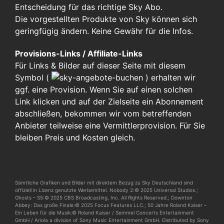
Entscheidung für das richtige Sky Abo.
Die vorgestellten Produkte von Sky können sich
geringfügig ändern. Keine Gewähr für die Infos.
Provisions-Links / Affiliate-Links
Für Links & Bilder auf dieser Seite mit diesem
Symbol (
)
erhalten wir
ggf. eine Provision. Wenn Sie auf einen solchen
Link klicken und auf der Zielseite ein Abonnement
abschließen, bekommen wir vom betreffenden
Anbieter teilweise eine Vermittlerprovision. Für Sie
bleiben Preis und Kosten gleich.
Sämtliche Grafiken und Bilder mit direktem Bezug zu Sky Deutschland sind
offiziell in Lizenz genutzte Werbemittel. Nobody 2:© 2025 Universal Studios.;
Ghosts – S5:© 2025 CBS Broadcasting, Inc. All Rights Reserved.; Downton
Abbey: Das große Finale:© 2025 Focus Features LLC.; 50 Jahre Roland Kaiser –
Ein Leben für die Musik:© Roland Kaiser / Semmel Concerts Entertainment
GmbH / Ariola a division of Sony Music Entertainment GmbH. Distributed by Sony