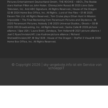
Pictures Entertainment Deutschland GmbH.; THE ROOKIE – ABC’s „The Rookie
stars Nathan Fillion as John Nolan. (Disney/John Russo):© 2025 Lions Gate
Television, Inc. And ABC Signature. All Rights Reserved.; House of the Dragon
S2:© 2024 Home Box Office, Inc. All Rights ; Lord of the Flies – S1:© 2025
Eleven Film Ltd. All Rights Reserved.; Tom Cruise plays Ethan Hunt in Mission:
Impossible – The Final Reckoning from Paramount Pictures and Skydance. :©
2025 Paramount Pictures; Nobody 2:© 2025 Universal Studios.; Ghosts – S5:©
2025 CBS Broadcasting, Inc. All Rights Reserved.; Sasha Calle:© 2026 picture
alliance / Sipa USA / Laura Brett; Zendaya, Tom Holland:© 2021 picture alliance /
Joel C Ryan/Invision/AP; Lisa Kudrow:picture alliance / Richard
Shotwell/Invision/AP; © Sky/ B28 ; House of the Dragon – Staffel 3 Visual:© 2026
Home Box Office, Inc. All Rights Reserved.
© Copyright 2026 | sky-angebote.info ist ein Service von
schoeppIT