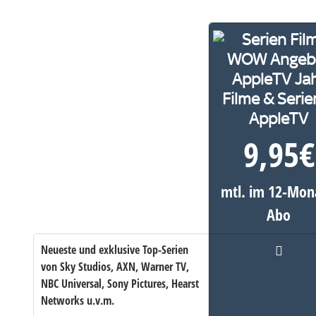
Filme & Serie
AppleTV
9,95
€
mtl. im 12-Mon
Abo
Neueste und exklusive Top-Serien
von Sky Studios, AXN, Warner TV,
NBC Universal, Sony Pictures, Hearst
Networks u.v.m.