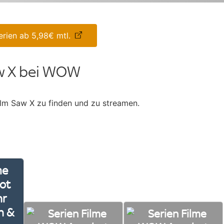
rien ab 5,98€ mtl.
w X bei WOW
lm Saw X zu finden und zu streamen.
n &