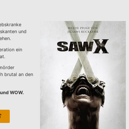
rebskranke
iskanten und
ehen.
ration ein
at.
nmörder
h brutal an den
y und WOW.