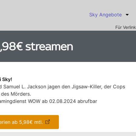
Sky Angebote
Für Verli
5,98€ streamen
 Sky!
nd Samuel L. Jackson jagen den Jigsaw-Killer, der Cops
z des Mörders.
eamingdienst WOW ab 02.08.2024 abrufbar
rien ab 5,98€ mtl.