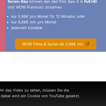
Serien Abo
können den den Film Saw X in
Full HD
(mit WOW Premium) streamen.
nur 5,98€ pro Monat für 12 Monate, oder
nur 9,98€ mtl. pro Monat
jederzeit kündbar
WOW Filme & Serien ab 5,98€ mtl.
m das Video zu sehen, müssen Sie die
 dabei wird ein Cookie von YouTube gesetzt.