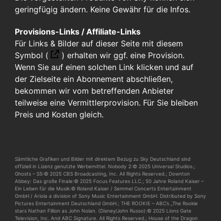
geringfügig ändern. Keine Gewähr für die Infos.
Provisions-Links / Affiliate-Links
Für Links & Bilder auf dieser Seite mit diesem
Symbol (
)
erhalten wir ggf. eine Provision.
Wenn Sie auf einen solchen Link klicken und auf
der Zielseite ein Abonnement abschließen,
bekommen wir vom betreffenden Anbieter
teilweise eine Vermittlerprovision. Für Sie bleiben
Preis und Kosten gleich.
Sämtliche Grafiken und Bilder mit direktem Bezug zu Sky Deutschland sind
offiziell in Lizenz genutzte Werbemittel. Nobody 2:© 2025 Universal Studios.;
Ghosts – S5:© 2025 CBS Broadcasting, Inc. All Rights Reserved.; Downton
Abbey: Das große Finale:© 2025 Focus Features LLC.; 50 Jahre Roland Kaiser –
Ein Leben für die Musik:© Roland Kaiser / Semmel Concerts Entertainment
GmbH / Ariola a division of Sony Music Entertainment GmbH. Distributed by Sony
Pictures Entertainment Deutschland GmbH.; THE ROOKIE – ABC’s „The Rookie
stars Nathan Fillion as John Nolan. (Disney/John Russo):© 2025 Lions Gate
Television, Inc. And ABC Signature. All Rights Reserved.; House of the Dragon