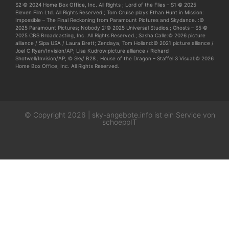
S2:© 2024 Home Box Office, Inc. All Rights ; Lord of the Flies – S1:© 2025
Eleven Film Ltd. All Rights Reserved.; Tom Cruise plays Ethan Hunt in Mission:
Impossible – The Final Reckoning from Paramount Pictures and Skydance. :©
2025 Paramount Pictures; Nobody 2:© 2025 Universal Studios.; Ghosts – S5:©
2025 CBS Broadcasting, Inc. All Rights Reserved.; Sasha Calle:© 2026 picture
alliance / Sipa USA / Laura Brett; Zendaya, Tom Holland:© 2021 picture alliance /
Joel C Ryan/Invision/AP; Lisa Kudrow:picture alliance / Richard
Shotwell/Invision/AP; © Sky/ B28 ; House of the Dragon – Staffel 3 Visual:© 2026
Home Box Office, Inc. All Rights Reserved.
© Copyright 2026 | sky-angebote.info ist ein Service von
schoeppIT