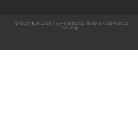
© Copyright 2026 | sky-angebote.info ist ein Service von
schoeppIT