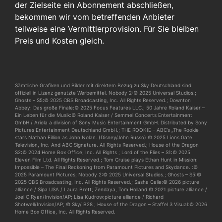
der Zielseite ein Abonnement abschließen,
bekommen wir vom betreffenden Anbieter
teilweise eine Vermittlerprovision. Für Sie bleiben
Preis und Kosten gleich.
Sämtliche Grafiken und Bilder mit direktem Bezug zu Sky Deutschland sind
offiziell in Lizenz genutzte Werbemittel. Nobody 2:© 2025 Universal Studios.;
Ghosts – S5:© 2025 CBS Broadcasting, Inc. All Rights Reserved.; Downton
Abbey: Das große Finale:© 2025 Focus Features LLC.; 50 Jahre Roland Kaiser –
Ein Leben für die Musik:© Roland Kaiser / Semmel Concerts Entertainment
GmbH / Ariola a division of Sony Music Entertainment GmbH. Distributed by Sony
Pictures Entertainment Deutschland GmbH.; THE ROOKIE – ABC’s „The Rookie
stars Nathan Fillion as John Nolan. (Disney/John Russo):© 2025 Lions Gate
Television, Inc. And ABC Signature. All Rights Reserved.; House of the Dragon
S2:© 2024 Home Box Office, Inc. All Rights ; Lord of the Flies – S1:© 2025
Eleven Film Ltd. All Rights Reserved.; Tom Cruise plays Ethan Hunt in Mission:
Impossible – The Final Reckoning from Paramount Pictures and Skydance. :©
2025 Paramount Pictures; Nobody 2:© 2025 Universal Studios.; Ghosts – S5:©
2025 CBS Broadcasting, Inc. All Rights Reserved.; Sasha Calle:© 2026 picture
alliance / Sipa USA / Laura Brett; Zendaya, Tom Holland:© 2021 picture alliance /
Joel C Ryan/Invision/AP; Lisa Kudrow:picture alliance / Richard
Shotwell/Invision/AP; © Sky/ B28 ; House of the Dragon – Staffel 3 Visual:© 2026
Home Box Office, Inc. All Rights Reserved.