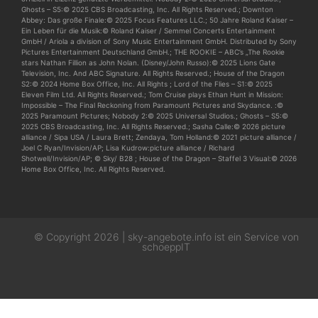
Ghosts – S5:© 2025 CBS Broadcasting, Inc. All Rights Reserved.; Downton
Abbey: Das große Finale:© 2025 Focus Features LLC.; 50 Jahre Roland Kaiser –
Ein Leben für die Musik:© Roland Kaiser / Semmel Concerts Entertainment
GmbH / Ariola a division of Sony Music Entertainment GmbH. Distributed by Sony
Pictures Entertainment Deutschland GmbH.; THE ROOKIE – ABC’s „The Rookie
stars Nathan Fillion as John Nolan. (Disney/John Russo):© 2025 Lions Gate
Television, Inc. And ABC Signature. All Rights Reserved.; House of the Dragon
S2:© 2024 Home Box Office, Inc. All Rights ; Lord of the Flies – S1:© 2025
Eleven Film Ltd. All Rights Reserved.; Tom Cruise plays Ethan Hunt in Mission:
Impossible – The Final Reckoning from Paramount Pictures and Skydance. :©
2025 Paramount Pictures; Nobody 2:© 2025 Universal Studios.; Ghosts – S5:©
2025 CBS Broadcasting, Inc. All Rights Reserved.; Sasha Calle:© 2026 picture
alliance / Sipa USA / Laura Brett; Zendaya, Tom Holland:© 2021 picture alliance /
Joel C Ryan/Invision/AP; Lisa Kudrow:picture alliance / Richard
Shotwell/Invision/AP; © Sky/ B28 ; House of the Dragon – Staffel 3 Visual:© 2026
Home Box Office, Inc. All Rights Reserved.
© Copyright 2026 | sky-angebote.info ist ein Service von
schoeppIT