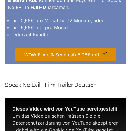
& Serien Abo
können den den Psychothriller Speak
No Evil in
Full HD
streamen.
nur 5,98€ pro Monat für 12 Monate, oder
nur 9,98€ mtl. pro Monat
jederzeit kündbar
WOW Filme & Serien ab 5,98€ mtl.
Speak No Evil - Film-Trailer Deutsch
Dieses Video wird von YouTube bereitgestellt.
Um das Video zu sehen, müssen Sie die
Datenschutzerklärung von YouTube akzeptieren
– dabei wird ein Cookie von YouTube gesetzt.