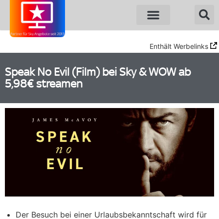
Sky Angebote
WOW Angebote
Enthält Werbelinks
Speak No Evil (Film) bei Sky & WOW ab
5,98€ streamen
Der Besuch bei einer Urlaubsbekanntschaft wird für