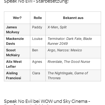
Speak No Evil - Starbesetzung!
Wer?
Rolle
Bekannt aus
James
Paddy
X-Men
,
Split
McAvoy
Mackenzie
Louise
Terminator: Dark Fate
,
Blade
Davis
Runner 2049
Scoot
Ben
Argo
,
Narcos: Mexico
McNairy
Alix West
Agnes
Riverdale
,
The Good Nurse
Lefler
Aisling
Ciara
The Nightingale
,
Game of
Franciosi
Thrones
Speak No Evil bei WOW und Sky Cinema -