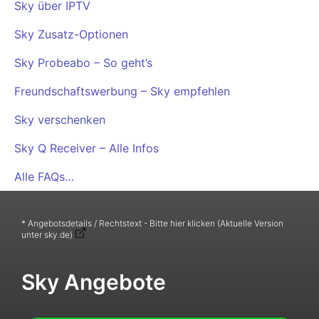
Sky über IPTV
Sky Zusatz-Optionen
Sky Probeabo – So geht’s
Freundschaftswerbung – Sky empfehlen
Sky verschenken
Sky Q Receiver – Alle Infos
Alle FAQs…
* Angebotsdetails / Rechtstext - Bitte hier klicken (Aktuelle Version
unter sky.de)
Sky Angebote