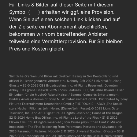
Für Links & Bilder auf dieser Seite mit diesem
Symbol (
)
erhalten wir ggf. eine Provision.
Wenn Sie auf einen solchen Link klicken und auf
der Zielseite ein Abonnement abschließen,
bekommen wir vom betreffenden Anbieter
teilweise eine Vermittlerprovision. Für Sie bleiben
Preis und Kosten gleich.
Sämtliche Grafiken und Bilder mit direktem Bezug zu Sky Deutschland sind
offiziell in Lizenz genutzte Werbemittel. Nobody 2:© 2025 Universal Studios.;
Ghosts – S5:© 2025 CBS Broadcasting, Inc. All Rights Reserved.; Downton
Abbey: Das große Finale:© 2025 Focus Features LLC.; 50 Jahre Roland Kaiser –
Ein Leben für die Musik:© Roland Kaiser / Semmel Concerts Entertainment
GmbH / Ariola a division of Sony Music Entertainment GmbH. Distributed by Sony
Pictures Entertainment Deutschland GmbH.; THE ROOKIE – ABC’s „The Rookie
stars Nathan Fillion as John Nolan. (Disney/John Russo):© 2025 Lions Gate
Television, Inc. And ABC Signature. All Rights Reserved.; House of the Dragon
S2:© 2024 Home Box Office, Inc. All Rights ; Lord of the Flies – S1:© 2025
Eleven Film Ltd. All Rights Reserved.; Tom Cruise plays Ethan Hunt in Mission:
Impossible – The Final Reckoning from Paramount Pictures and Skydance. :©
2025 Paramount Pictures; Nobody 2:© 2025 Universal Studios.; Ghosts – S5:©
2025 CBS Broadcasting, Inc. All Rights Reserved.; Sasha Calle:© 2026 picture