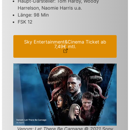
Haupt-Darsteller: Tom Hardy, Woody
Harrelson, Naomie Harris u.a.
Länge: 98 Min
FSK 12
Sky Entertainment&Cinema Ticket ab
7,49€ mtl.
Venom: Let There Be Carnage © 2021 Sony