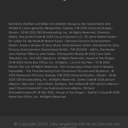
Sämtliche Grafiken und Bilder mit direktem Bezug zu Sky Deutschland sind
offiziell in Lizenz genutzte Werbemittel. Nobody 2:© 2025 Universal Studios.;
Ghosts – S5:© 2025 CBS Broadcasting, Inc. All Rights Reserved.; Downton
Abbey: Das große Finale:© 2025 Focus Features LLC.; 50 Jahre Roland Kaiser –
Ein Leben für die Musik:© Roland Kaiser / Semmel Concerts Entertainment
GmbH / Ariola a division of Sony Music Entertainment GmbH. Distributed by Sony
Pictures Entertainment Deutschland GmbH.; THE ROOKIE – ABC’s „The Rookie
stars Nathan Fillion as John Nolan. (Disney/John Russo):© 2025 Lions Gate
Television, Inc. And ABC Signature. All Rights Reserved.; House of the Dragon
S2:© 2024 Home Box Office, Inc. All Rights ; Lord of the Flies – S1:© 2025
Eleven Film Ltd. All Rights Reserved.; Tom Cruise plays Ethan Hunt in Mission:
Impossible – The Final Reckoning from Paramount Pictures and Skydance. :©
2025 Paramount Pictures; Nobody 2:© 2025 Universal Studios.; Ghosts – S5:©
2025 CBS Broadcasting, Inc. All Rights Reserved.; Sasha Calle:© 2026 picture
alliance / Sipa USA / Laura Brett; Zendaya, Tom Holland:© 2021 picture alliance /
Joel C Ryan/Invision/AP; Lisa Kudrow:picture alliance / Richard
Shotwell/Invision/AP; © Sky/ B28 ; House of the Dragon – Staffel 3 Visual:© 2026
Home Box Office, Inc. All Rights Reserved.
© Copyright 2026 | sky-angebote.info ist ein Service von
schoeppIT