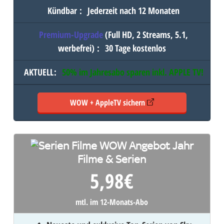
Kündbar
:
Jederzeit nach 12 Monaten
Premium-Upgrade
(Full HD, 2 Streams, 5.1,
werbefrei)
:
30 Tage kostenlos
AKTUELL
:
50% im Jahresabo sparen inkl.
APPLE TV
!
WOW + AppleTV sichern
Filme & Serien
5,98
€
mtl. im 12-Monats-Abo