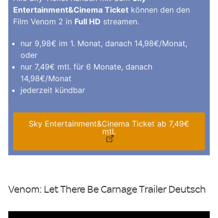
Entertainment&Cinema Ticket
können den den
Film Venom 2 in
Full HD
streamen.
nur 9,98€ im 1. Monat, danach 14,98€/Monat,
oder
nur 7,49€ mtl. für 6 Monate, danach
14,98€/Monat
jederzeit kündbar
Sky Entertainment&Cinema Ticket ab 7,49€
mtl.
Venom: Let There Be Carnage Trailer Deutsch