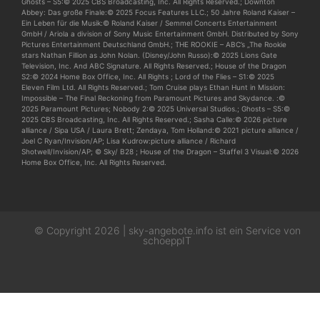
Ghosts – S5:© 2025 CBS Broadcasting, Inc. All Rights Reserved.; Downton
Abbey: Das große Finale:© 2025 Focus Features LLC.; 50 Jahre Roland Kaiser –
Ein Leben für die Musik:© Roland Kaiser / Semmel Concerts Entertainment
GmbH / Ariola a division of Sony Music Entertainment GmbH. Distributed by Sony
Pictures Entertainment Deutschland GmbH.; THE ROOKIE – ABC’s „The Rookie
stars Nathan Fillion as John Nolan. (Disney/John Russo):© 2025 Lions Gate
Television, Inc. And ABC Signature. All Rights Reserved.; House of the Dragon
S2:© 2024 Home Box Office, Inc. All Rights ; Lord of the Flies – S1:© 2025
Eleven Film Ltd. All Rights Reserved.; Tom Cruise plays Ethan Hunt in Mission:
Impossible – The Final Reckoning from Paramount Pictures and Skydance. :©
2025 Paramount Pictures; Nobody 2:© 2025 Universal Studios.; Ghosts – S5:©
2025 CBS Broadcasting, Inc. All Rights Reserved.; Sasha Calle:© 2026 picture
alliance / Sipa USA / Laura Brett; Zendaya, Tom Holland:© 2021 picture alliance /
Joel C Ryan/Invision/AP; Lisa Kudrow:picture alliance / Richard
Shotwell/Invision/AP; © Sky/ B28 ; House of the Dragon – Staffel 3 Visual:© 2026
Home Box Office, Inc. All Rights Reserved.
© Copyright 2026 | sky-angebote.info ist ein Service von
schoeppIT