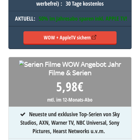
werbefrei)
:
30 Tage kostenlos
AKTUELL
:
50% im Jahresabo sparen inkl.
APPLE TV
!
WOW + AppleTV sichern
Filme & Serien
5,98
€
mtl. im 12-Monats-Abo
Neueste und exklusive Top-Serien von Sky
Studios, AXN, Warner TV, NBC Universal, Sony
Pictures, Hearst Networks u.v.m.