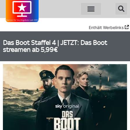
Sky Angebote
WOW Angebote
Enthält Werbelinks
Das Boot Staffel 4 | JETZT: Das Boot
streamen ab 5,99€