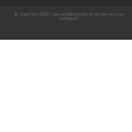
© Copyright 2026 | sky-angebote.info ist ein Service von
schoeppIT