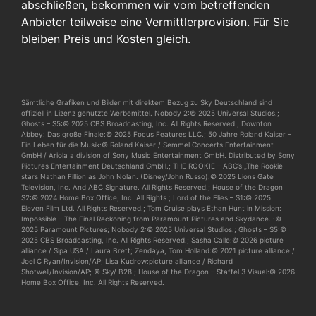
abschließen, bekommen wir vom betreffenden
Anbieter teilweise eine Vermittlerprovision. Für Sie
bleiben Preis und Kosten gleich.
Sämtliche Grafiken und Bilder mit direktem Bezug zu Sky Deutschland sind
offiziell in Lizenz genutzte Werbemittel. Nobody 2:© 2025 Universal Studios.;
Ghosts – S5:© 2025 CBS Broadcasting, Inc. All Rights Reserved.; Downton
Abbey: Das große Finale:© 2025 Focus Features LLC.; 50 Jahre Roland Kaiser –
Ein Leben für die Musik:© Roland Kaiser / Semmel Concerts Entertainment
GmbH / Ariola a division of Sony Music Entertainment GmbH. Distributed by Sony
Pictures Entertainment Deutschland GmbH.; THE ROOKIE – ABC’s „The Rookie
stars Nathan Fillion as John Nolan. (Disney/John Russo):© 2025 Lions Gate
Television, Inc. And ABC Signature. All Rights Reserved.; House of the Dragon
S2:© 2024 Home Box Office, Inc. All Rights ; Lord of the Flies – S1:© 2025
Eleven Film Ltd. All Rights Reserved.; Tom Cruise plays Ethan Hunt in Mission:
Impossible – The Final Reckoning from Paramount Pictures and Skydance. :©
2025 Paramount Pictures; Nobody 2:© 2025 Universal Studios.; Ghosts – S5:©
2025 CBS Broadcasting, Inc. All Rights Reserved.; Sasha Calle:© 2026 picture
alliance / Sipa USA / Laura Brett; Zendaya, Tom Holland:© 2021 picture alliance /
Joel C Ryan/Invision/AP; Lisa Kudrow:picture alliance / Richard
Shotwell/Invision/AP; © Sky/ B28 ; House of the Dragon – Staffel 3 Visual:© 2026
Home Box Office, Inc. All Rights Reserved.